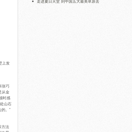
走进夏日天堂 到中国五大最美草原去
壁上发
亲张巧
是从金
顿时感
这处山石
的。”
等方法