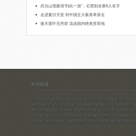
武当山现最强“到此一游”：石壁刻全家6人名字
走进夏日天堂 到中国五大最美草原去
接天莲叶无穷碧 流连国内绝美赏荷地
友情链接
中国酒文化网
漫谈家风
家庭文化网
宝岛期刊
文玩收藏投资
世界儿童文
教育趋势研究
广告设计知识网
中国收藏证书查询网
中华武术网
学习力
播网
现代家庭教育
高考保研
演讲与口才训练
中国兰花网
贝壳书画
时
资知识网
家长学院
城市品牌建设网
阅读理解能力培养
千岛湖旅游风光
风景文化
文化艺术传播
天赋教育观察
白手创业致富网
国际教育观察
国