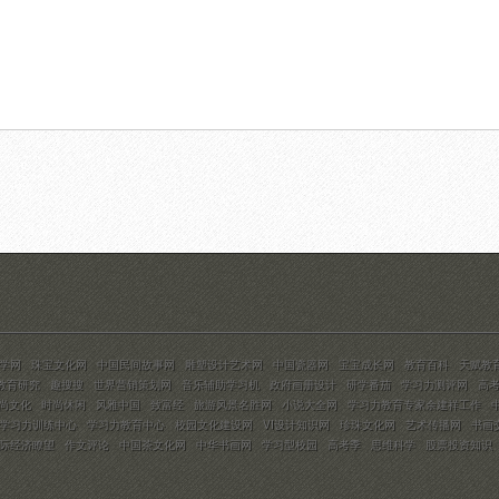
学网
珠宝文化网
中国民间故事网
雕塑设计艺术网
中国瓷器网
宝宝成长网
教育百科
天赋教
教育研究
趣搜搜
世界营销策划网
音乐辅助学习机
政府画册设计
研学番茄
学习力测评网
高
尚文化
时尚休闲
风雅中国
致富经
旅游风景名胜网
小说大全网
学习力教育专家余建祥工作
学习力训练中心
学习力教育中心
校园文化建设网
VI设计知识网
珍珠文化网
艺术传播网
书画
际经济瞭望
作文评论
中国茶文化网
中华书画网
学习型校园
高考季
思维科学
股票投资知识