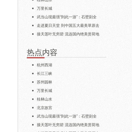
万里长城
武当山现最强“到此一游”：石壁刻全
走进夏日天堂 到中国五大最美草原去
接天莲叶无穷碧 流连国内绝美赏荷地
热点内容
杭州西湖
长江三峡
苏州园林
万里长城
桂林山水
北京故宫
武当山现最强“到此一游”：石壁刻全
接天莲叶无穷碧 流连国内绝美赏荷地