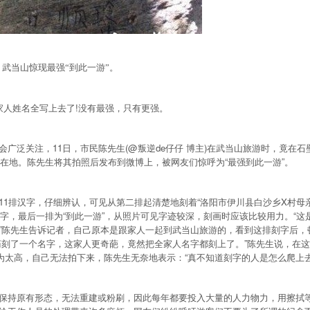
当山惊现最强“到此一游”。
家人姓名全写上去了!没有最强，只有更强。
泛关注，11日，市民陈先生(@叛逆de仔仔 博主)在武当山旅游时，竟在石
所在地。陈先生将其拍照后发布到微博上，被网友们惊呼为“最强到此一游”。
排汉字，仔细辨认，可见从第二排起清楚地刻着“洛阳市伊川县白沙乡X村母
名字，最后一排为“到此一游”，从照片可见字迹较深，刻画时应该比较用力。“这
”陈先生告诉记者，自己原本是跟家人一起到武当山旅游的，看到这排刻字后，
庙刻了一个名字，这家人更奇葩，竟然把全家人名字都刻上了。”陈先生说，在
因为太高，自己无法拍下来，陈先生无奈地表示：“真不知道刻字的人是怎么爬上去
持原有形态，无法重建或粉刷，因此每年都要投入大量的人力物力，用擦拭