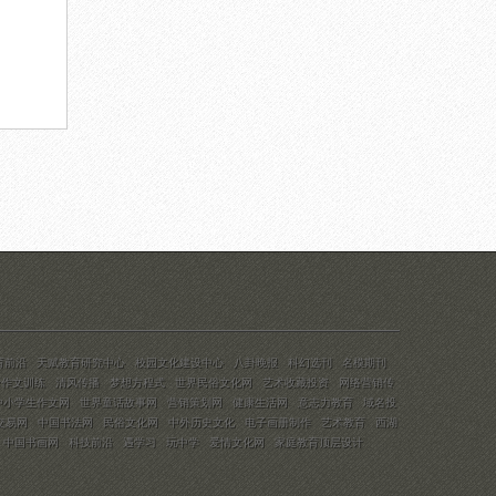
育前沿
天赋教育研究中心
校园文化建设中心
八卦晚报
科幻选刊
名模期刊
考作文训练
清风传播
梦想方程式
世界民俗文化网
艺术收藏投资
网络营销传
中小学生作文网
世界童话故事网
营销策划网
健康生活网
意志力教育
域名投
交易网
中国书法网
民俗文化网
中外历史文化
电子画册制作
艺术教育
西湖
中国书画网
科技前沿
遇学习
玩中学
爱情文化网
家庭教育顶层设计