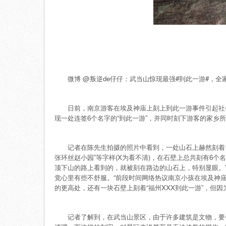
武
微博 @叛逆de仔仔：武当山惊现最强#到此一游#，全
日前，南京游客在埃及神庙上刻上到此一游事件引起社会广
现一处连签6个名字的“到此一游”，并同时刻下游客的家乡
记者在陈先生拍摄的照片中看到，一处山石上赫然刻着11
张环丝赵小园”等字样(X为看不清)，在石壁上总共刻有6个
顶下山的路上看到的，就被刻在路边的山石上，特别显眼。
觉心里有些不舒服。“前段时间网络热议南京小孩在埃及神
的更高处，还有一块石壁上刻着“福州XXX到此一游”，但
记者了解到，在武当山景区，由于许多建筑是文物，要保