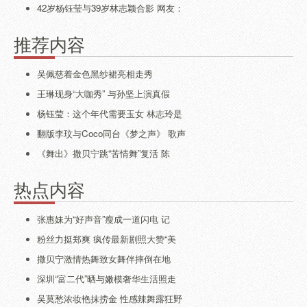
42岁杨钰莹与39岁林志颖合影 网友：
推荐内容
吴佩慈着金色黑纱裙亮相走秀
王琳现身“大咖秀” 与孙坚上演真假
杨钰莹：这个年代需要玉女 林志玲是
翻版李玟与Coco同台《梦之声》 歌声
《舞出》撒贝宁跳“苦情舞”复活 陈
热点内容
张惠妹为“好声音”瘦成一道闪电 记
粉丝力挺郑爽 疯传最新剧照大赞“美
撒贝宁激情热舞致女舞伴摔倒在地
深圳“富二代”晒与嫩模奢华生活照走
吴莫愁浓妆艳抹捞金 性感辣舞露狂野