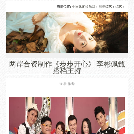
中国休闲娱乐网
>
影视综艺
>
综艺
>
当前位置:
两岸合资制作《步步开心》 李彬佩甄
搭档主持
来源:
作者: