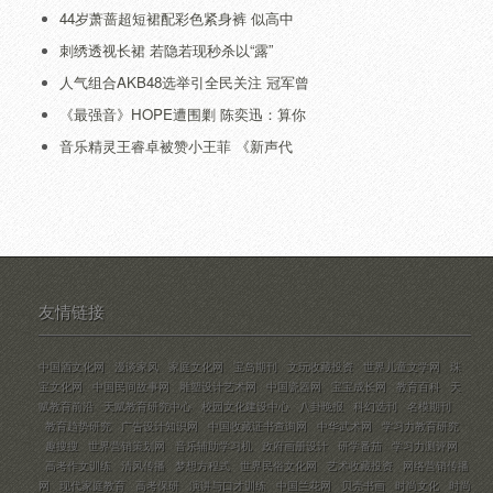
44岁萧蔷超短裙配彩色紧身裤 似高中
刺绣透视长裙 若隐若现秒杀以“露”
人气组合AKB48选举引全民关注 冠军曾
《最强音》HOPE遭围剿 陈奕迅：算你
音乐精灵王睿卓被赞小王菲 《新声代
友情链接
中国酒文化网
漫谈家风
家庭文化网
宝岛期刊
文玩收藏投资
世界儿童文学网
珠
宝文化网
中国民间故事网
雕塑设计艺术网
中国瓷器网
宝宝成长网
教育百科
天
赋教育前沿
天赋教育研究中心
校园文化建设中心
八卦晚报
科幻选刊
名模期刊
教育趋势研究
广告设计知识网
中国收藏证书查询网
中华武术网
学习力教育研究
趣搜搜
世界营销策划网
音乐辅助学习机
政府画册设计
研学番茄
学习力测评网
高考作文训练
清风传播
梦想方程式
世界民俗文化网
艺术收藏投资
网络营销传播
网
现代家庭教育
高考保研
演讲与口才训练
中国兰花网
贝壳书画
时尚文化
时尚