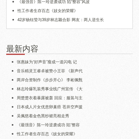
《最强音》陈一玲逆袭成功 陷“整容”风波
性工作者生存百态《妓女的荣耀》
42岁杨钰莹与39岁林志颖合影 网友：两人逆生长
最新内容
张惠妹为“好声音”瘦成一道闪电 记
音乐精灵王睿卓被赞小王菲 《新声代
两岸合资制作《步步开心》 李彬佩甄
林志玲爆乳装秀事业线广州宣传 《大
周楚楚衣着暴露被轰 回应：服装与主
日本成人片女优患卵巢癌 苍井空声援
吴佩慈着金色黑纱裙亮相走秀
《最强音》陈一玲逆袭成功 陷“整容
性工作者生存百态《妓女的荣耀》