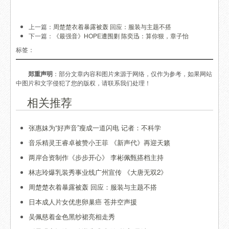
上一篇：
周楚楚衣着暴露被轰 回应：服装与主题不搭
下一篇：
《最强音》HOPE遭围剿 陈奕迅：算你狠，章子怡
标签：
郑重声明
：部分文章内容和图片来源于网络，仅作为参考，如果网站
中图片和文字侵犯了您的版权，请联系我们处理！
相关推荐
张惠妹为“好声音”瘦成一道闪电 记者：不科学
音乐精灵王睿卓被赞小王菲 《新声代》再迎天籁
两岸合资制作《步步开心》 李彬佩甄搭档主持
林志玲爆乳装秀事业线广州宣传 《大唐无双2》
周楚楚衣着暴露被轰 回应：服装与主题不搭
日本成人片女优患卵巢癌 苍井空声援
吴佩慈着金色黑纱裙亮相走秀