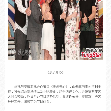
《步步开心》
华视与安徽卫视合作节目《步步开心》，由佩甄与李彬搭档主
持，将介绍台皖风情以及小吃美食，结合两岸文化，并邀请两岸艺
人同台较劲，昨日举办节目造势活动，邀请许效舜、黄镫辉、严艺
丹严艺丹、张峻宁为节目站台。